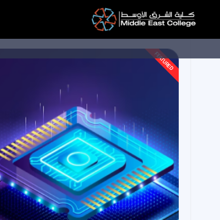
الدراسات العُليا
لتخطي
لى
لمحتوى