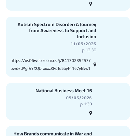
Autism Spectrum Disorder: A Journey
from Awareness to Support and
Inclusion
11/05/2026
12:30 م
https://us06web.zoom.us/j/84130235253?
pwd=dAgfVYXQDrxuxzKFqTe5byPf1e7yBw.1
16 National Business Meet
05/05/2026
1:30 م
How Brands communicate in War and