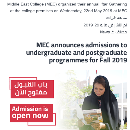
Middle East College (MEC) organized their annual Iftar Gathering
at the college premises on Wednesday, 22nd May 2019 at MEC…
Middle
متابعة قراءة
تم النشر في
مايو 29, 2019
East
مصنف كـ
News
College
organizes
MEC announces admissions to
Iftar
undergraduate and postgraduate
Gathering
programmes for Fall 2019