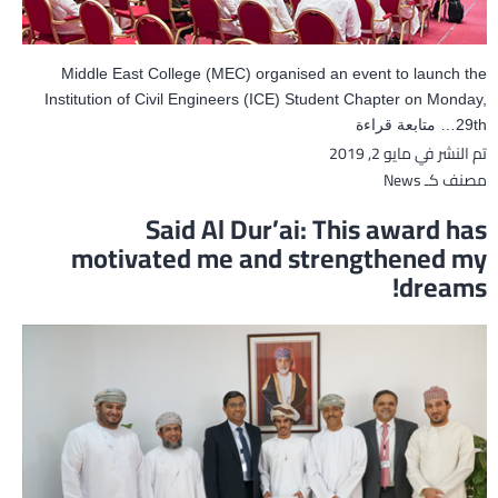
Middle East College (MEC) organised an event to launch the
Institution of Civil Engineers (ICE) Student Chapter on Monday,
Middle
29th…
متابعة قراءة
تم النشر في
مايو 2, 2019
East
مصنف كـ
News
College
launches
Said Al Dur’ai: This award has
ICE
motivated me and strengthened my
Student
dreams!
Chapter