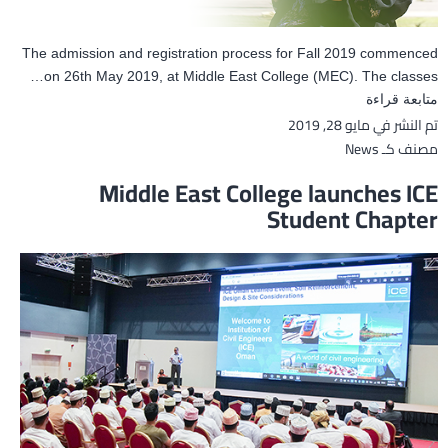
The admission and registration process for Fall 2019 commenced
on 26th May 2019, at Middle East College (MEC). The classes…
MEC
متابعة قراءة
تم النشر في
مايو 28, 2019
announces
مصنف كـ
News
admissions
to
Middle East College launches ICE
undergraduate
Student Chapter
and
postgraduate
programmes
for
Fall
2019