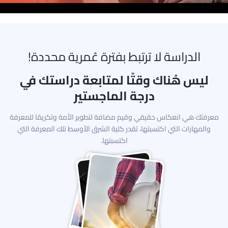
الدراسة لا ترتبط بفترة عُمرية محددة!
ليس هُناك وقتًا لمتابعة دراستك في
درجة الماجستير
معرفتك هي انعكاس حقيقي وقيم مضافة لتطوير الأمة وتكريمًا للمعرفة
والمهارات التي اكتسبتها، تقدر كلية الشرق الأوسط تلك المعرفة التي
اكتسبتها.