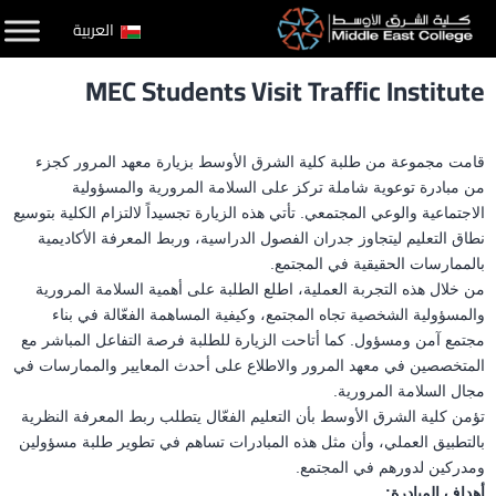
لتخطي
العربية
لى
MEC Students Visit Traffic Institute
لمحتوى
قامت مجموعة من طلبة كلية الشرق الأوسط بزيارة معهد المرور كجزء
من مبادرة توعوية شاملة تركز على السلامة المرورية والمسؤولية
الاجتماعية والوعي المجتمعي. تأتي هذه الزيارة تجسيداً لالتزام الكلية بتوسيع
نطاق التعليم ليتجاوز جدران الفصول الدراسية، وربط المعرفة الأكاديمية
بالممارسات الحقيقية في المجتمع.
من خلال هذه التجربة العملية، اطلع الطلبة على أهمية السلامة المرورية
والمسؤولية الشخصية تجاه المجتمع، وكيفية المساهمة الفعّالة في بناء
مجتمع آمن ومسؤول. كما أتاحت الزيارة للطلبة فرصة التفاعل المباشر مع
المتخصصين في معهد المرور والاطلاع على أحدث المعايير والممارسات في
مجال السلامة المرورية.
تؤمن كلية الشرق الأوسط بأن التعليم الفعّال يتطلب ربط المعرفة النظرية
بالتطبيق العملي، وأن مثل هذه المبادرات تساهم في تطوير طلبة مسؤولين
ومدركين لدورهم في المجتمع.
أهداف المبادرة: