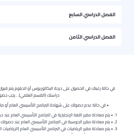
Hydraulics 1
Engineering Mathematics 2
Civil Engineering Practice
الفصل الدراسي السابع
Project 1
Geotechnology 1
Highway and Transportation Engineering
Railway Engineering
الفصل الدراسي الثامن
Materials 2
Structural Design
Structural Mechanics 3
Civil Engineering Design
Structural Mechanics 2
Geotechnology 2
Hydraulics 2
Project 2 – Part A
Concrete and Concrete Structures
دراستك (القسم العلمي). . يجب حصولك على معدل 65% (ج)، على الأقل في مادت
• في حالة عدم حصولك على شهادة البرنامج التأسيسي العام أو ما ي
Project 2 – Part B
• يتم معادلة مقرر اللغة الإنجليزية في البرنامج التأسيسي العام عند حصولك على معدل لا يقل عن 5.5 في امتحان الآيلتس (IELTS) أو
• يتم معادلة مقرر الحوسبة في البرنامج التأسيسي العام عند حصولك بنجاح على شهادة القيادة الدولي