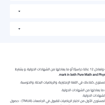
في حالة رغبتك في الحصول على درجة البكالوريوس أو الدبلوم يتم قبول طلبك شريطة حصولك على: 1. شهادة دبلوم التعليم العام (شهادة الثانوية العامة وتعادل 12 عامًا دراسيًا) أو ما يعادلها من الشهادات الدولية، و يشترط
.
توى كفاءتك في اللغة الإنجليزية، والرياضيات البحتة، والحوسبة.
• يتم معادلة مقرر الرياضيات في البرنامج التأسيسي العام (الرياضيات البحتة والعامة/ الرياضيات التطبيقية) في حال: - حصول الطالب على درجة النجاح في المستوى الأول من اختبار الرياضيات للقبول في الجامعات (TMUA) - حصول