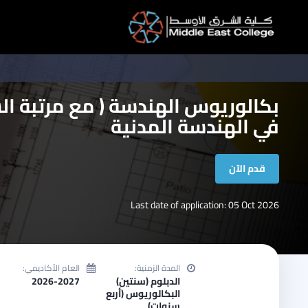
لتخطي
لى
لمحتوى
بكالوريوس الهندسة ( مع مرتبة ا
في الهندسة المدنية
قدم الآن
Last date of application: 05 Oct 2026
المدة الزمنية:
العام الأكاديمي:
الدبلوم (سنتين)
2026-2027
البكالوريوس (أربع
سنوات)