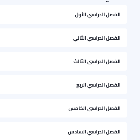
الفصل الدراسي الأول
Maths and Statistics
الفصل الدراسي الثاني
English for Engineering
Engineering Surveying 1
الفصل الدراسي الثالث
Engineering Science
Civil Engineering Construction 1
Communication
الفصل الدراسي الربع
Introduction to Civil Engineering
Design and Visualisation
Engineering Mathematics 1
Introduction to Environmental Engineering
الفصل الدراسي الخامس
Materials 1
Applied Geology
ريادة الأعمال وإنشاء المشاريع الجديدة
Project Management
الفصل الدراسي السادس
Structural Mechanics 1