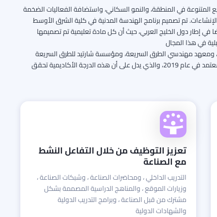
ريع المتنوعة في المنطقة، والنمو السكاني، واستضافة الفعاليات الضخمة
الإنشاءات. تم تصميم برنامج الهندسة المدنية في كلية الشرق الأوسط
 في إطار دول الخليج العربي، حيث أن كل مادة تعليمية تم تصميمها
لية في هذا المجال
ات، ومعهد مهندسي الطرق السريعة، ومؤسسة شارتيد للطرق السريعة
والنقل، بالنيابة عن المجلس الهندسي البريطاني، كونه يحقق معايير وأساسيات التعليم للمهندسين المدمجين، كما تم منح البرنامج شهادة مهندس أوروبي معتمد في عام 2019، والذي يدل على أن هذه الدرجة الأكاديمية تحقق
تعزيز التوظيف من خلال التفاعل النشط
مع الصناعة
التدريب الداخلي ، ومحاضرات الصناعة ، وشبكات الصناعة ،
وزيارات الموقع ، والمناهج الدراسية المصممة بشكل
مشترك من قبل الصناعة ، وبرامج التدريب الدولية
والشهادات الدولية