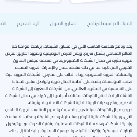
المواد الدراسية للبرنامج
معايير القبول
آلية التقديم
الف
يعد برنامج هندسة الحاسب الآلي في مساق الشبكات، برنامجًا مواكبًا مع
العالم المتنامي بشكل سريع، ويعزز الفرص التوظيفية وتمهيد الطريق لفرص
مهنية مثيرة في مجال الشبكات الكمبيوترية. في منطقة مجلس التعاون
الخليجي المزدهرة، بما في ذلك سلطنة عمان والإمارات العربية المتحدة
والمملكة العربية السعودية، يزداد الطلب على محترفي الشبكات المهرة، حيث
تعتمد المؤسسات بشدة على أنظمة اتصال قوية وتواصل سلس للحفاظ
على التنافسية في المشهد العالمي. من الشركات الصغيرة إلى الشركات
الناشئة الرائدة، تحتاج الشركات بمختلف أحجامها إلى خبراء في مجال الشبكات
لتصميم ونشر وصيانة البنية التحتية للشبكات الآمنة والموثوقة.
خريجو مجال الشبكات سيتمتعون بالمعرفة والفهم المناسب لأجهزة الحاسب
الآلي، وبنية الشبكة عالية التوفر وسلامتها، ودعم الشبكة ومكتب المساعدة،
وإدارة الشبكات، وهندسة الشبكات المعمارية، وتقنية الصوت عبر بروتوكول
الإنترنت "سيسكو" وإنترنت الأشياء، والحوسبة السحابية.
.
بالإضافة إلى ذلك،