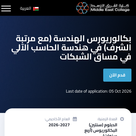
لتخطي
العربية
لى
لمحتوى
بكالوريورس الهندسة (مع مرتبة
الشرف) في هندسة الحاسب الآلي
في مساق الشبكات
قدم الآن
Last date of application: 05 Oct 2026
المدة الزمنية:
العام الأكاديمي:
الدبلوم (سنتين)
2026-2027
البكالوريوس (أربع
سنوات)