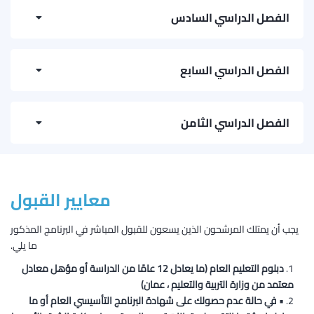
Digital Electronics
الفصل الدراسي السادس
Core Life Skills, Strategies and Techniques
ريادة الأعمال وإنشاء المشاريع الجديدة
System Administration
Communication Server Administration
الفصل الدراسي السابع
Project – 1
Routing and Switching
IoT Concepts and Architecture
Project Planning
الفصل الدراسي الثامن
الحوسبة السحابية
Systems Project Management
Network Security
Omani Business Environment Studies
Cryptography and Information Assurance
معايير القبول
Communication Skills
Ad Hoc and Broadband Wireless Engineering
يجب أن يمتلك المرشحون الذين يسعون للقبول المباشر في البرنامج المذكور
Enterprise Data Centre and WAN Connectivity
ما يلي.
Project Design and Implementation
دبلوم التعليم العام (ما يعادل 12 عامًا من الدراسة أو مؤهل معادل
معتمد من وزارة التربية والتعليم ، عمان)
• في حالة عدم حصولك على شهادة البرنامج التأسيسي العام أو ما