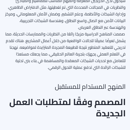
سيكون لدى الخريجين المعرفة والفهم المناسب للمفاهيم والمبادئ
والنظريات في المجالات المحددة التي تم تغطيتها، مثل الافتراض الظاهري،
وإدارة الشبكات والأنظمة، وعلم التشفير، وضمان الأمان المعلوماتي، ومركز
البيانات الأمن مع اتصال واسع النطاق، وهندسة الشبكات التجريبية،
والهندسة عبر النطاق العريض.
صممت المناهج الدراسية مزيجًا رائعًا من النظريات والممارسات الحديثة، مما
يشمل تعرضًا عميقًا للحالات الواقعية من خلال أعمال المشاريع. هناك تقدم
تدريجي للتعقيد المتطور نتيجة للطبيعة المجردة المتزايدة لمواضيعه.
نهجنا
في التعلم العملي يجهزك بتجربة العالم الحقيقي، مما يجعلك مستعدًا
للتعامل مع تحديات الشبكات المعقدة والمساهمة في بناء بنى تحتية
للشبكات الرائدة التي تدفع عملية التحول الرقمي.
المنهج المستدام للمستقبل
المصمم وفقًا لمتطلبات العمل
الجديدة