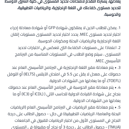
يعادلها، يشترط التقدم لامتحانات تحديد المستوى في كلية الشرق الأوسط
لتحديد مستوى كفاءتك في اللغة الإنجليزية، والرياضيات التطبيقية،
والحوسبة.
يمكن للطلاب الذين لا يمتلكون شهادة GFP أو شهادة معادلة إجراء
اختبار تحديد مستوى MEC. يحدد اختبار تحديد المستوى مستويات إتقان
اللغة الإنجليزية والرياضيات البحتة ومكونات الحوسبة.
اعتمادًا على مستويات الكفاءة التي تنعكس في اختبارات تحديد
المستوى ، سيتم وضع الطلاب في المستويات المناسبة من البرنامج
التأسيسي MEC.
• يتم معادلة مقرر اللغة الإنجليزية في البرنامج التأسيسي العام عند
حصولك على معدل لا يقل عن 5.5 في امتحان الآيلتس (IELTS) أو التوفل
(TOEFL)، أو ما يعادلها من الشهادات الدولية.
• يتم معادلة مقرر الحوسبة في البرنامج التأسيسي العام عند حصولك
بنجاح على شهادة القيادة الدولية للحاسب الآلي ( (ICDL أو (IC3) أو ما
يعادلها من الشهادات الدولية.
• يتم معادلة مقرر الرياضيات في البرنامج التأسيسي العام (الرياضيات
البحتة والعامة/ الرياضيات التطبيقية) في حال: - حصول الطالب على درجة
النجاح في المستوى الأول من اختبار الرياضيات للقبول في الجامعات
(TMUA) - حصول الطالب على درجة 3 أو نجاح أو مقبولة في المستوى