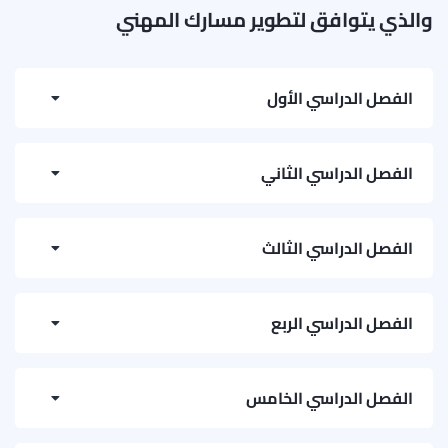
والذي يتوافق لتطوير مسارك المهني
الفصل الدراسي الأول
College Mathematics
الفصل الدراسي الثاني
Electrical and Electronics Engineering
Introduction to Programming
الفصل الدراسي الثالث
English for Special Purpose
Intermediate Mathematics
Network Protocols
الفصل الدراسي الربع
Fundamentals of Computer Hardware
Fundamentals of Computer Networks
Concepts of Virtualisation
Fundamentals of Relational Database Management Systems
الفصل الدراسي الخامس
Systems Analysis and Design
Operating System and Computer Architecture
Network Administration