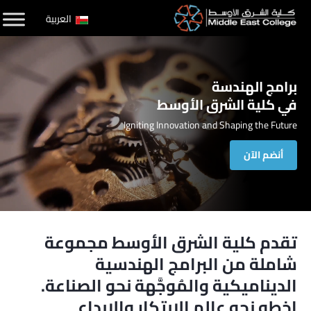
لتخطي
العربية
لى
لمحتوى
برامج الهندسة
في كلية الشرق الأوسط
Igniting Innovation and Shaping the Future
أنضم الآن
تقدم كلية الشرق الأوسط مجموعة
شاملة من البرامج الهندسية
الديناميكية والمُوجَّهة نحو الصناعة.
اخطو نحو عالم الابتكار والإبداع